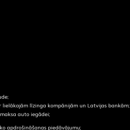
ude;
r lielākajām līzinga kompānijām un Latvijas bankām;
samaksa auto iegādei;
sko apdrošināšanas piedāvājumu;