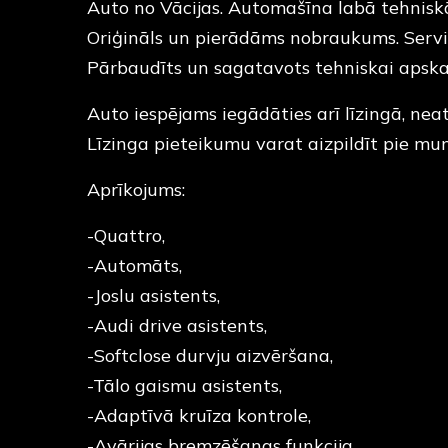
Auto no Vācijas. Automašīna labā tehniskā
Oriģināls un pierādāms nobraukums. Servi
Pārbaudīts un sagatavots tehniskai apska
Auto iespējams iegādāties arī līzingā, nea
Līzinga pieteikumu varat aizpildīt pie m
Aprīkojums:
-Quattro,
-Automāts,
-Joslu asistents,
-Audi drive asistents,
-Softclose durvju aizvēršana,
-Tālo gaismu asistents,
-Adaptīvā kruīza kontrole,
-Avārijas bremzēšanas funkcija,