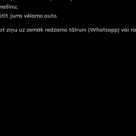
mašīnu;
ūtīt Jums vēlamo auto.
tot ziņu uz zemāk redzamo tālruni (Whatsapp) vai ra