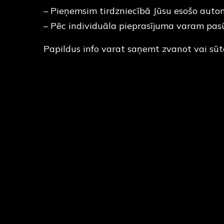
– Pieņemsim tirdzniecībā Jūsu esošo auto
– Pēc individuāla pieprasījuma varam pas
Papildus info varat saņemt zvanot vai sū