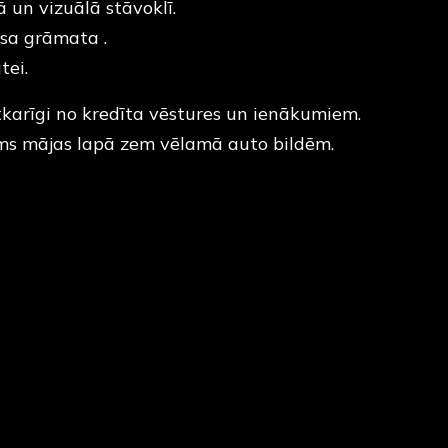
 un vizuālā stāvoklī.
sa grāmata .
tei.
tkarīgi no kredīta vēstures un ienākumiem.
ums mājas lapā zem vēlamā auto bildēm.