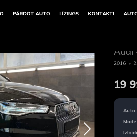
TO
PĀRDOT AUTO
LĪZINGS
KONTAKTI
AUTO
Audi 
2016
2
19 9
Auto
Model
Izlai