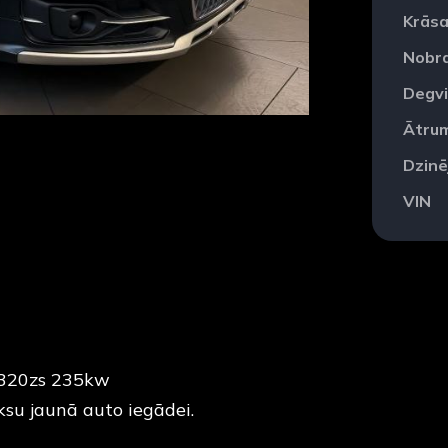
Krās
Nobr
Degvi
Ātru
Dzinē
VIN
i 320zs 235kw
ksu jaunā auto iegādei.