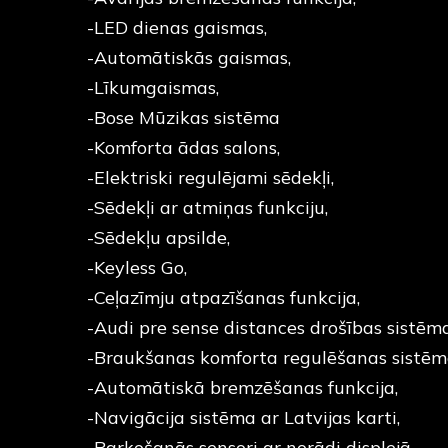
-LED dienas gaismas,
-Automātiskās gaismas,
-Līkumgaismas,
-Bose Mūzikas sistēma
-Komforta ādas salons,
-Elektriski regulējami sēdekļi,
-Sēdekļi ar atmiņas funkciju,
-Sēdekļu apsilde,
-Keyless Go,
-Ceļazīmju atpazīšanas funkcija,
-Audi pre sense distances drošības sistēma
-Braukšanas komforta regulēšanas sistēm
-Automātiskā bremzēšanas funkcija,
-Navigācija sistēma ar Latvijas karti,
-Parkošanās sensori ar norādi displejā,