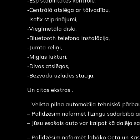
-Esp stabilitātes kontrole,
-Centrālā atslēga ar tālvadību,
-Isofix stiprinājumi,
-Vieglmetāla diski,
-Bluetooth telefona instalācija,
-Jumta reliņi,
-Miglas lukturi,
-Divas atslēgas,
-Bezvadu uzlādes stacija.
Un citas ekstras .
– Veikta pilna automobīļa tehniskā pārba
– Palīdzēsim noformēt līzingu sadarbībā a
– Jūsu esošais auto var kalpot kā daļēja 
– Palīdzēsim noformēt labāko Octa un Ka