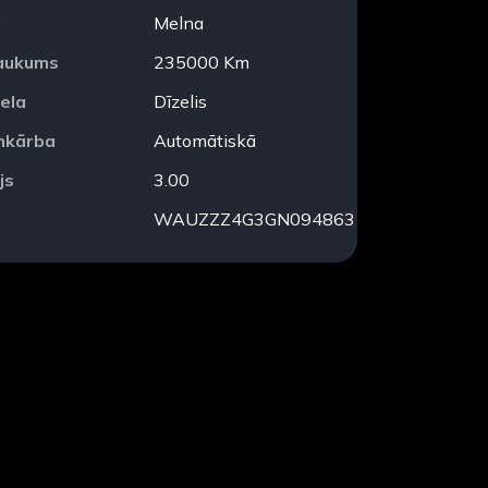
a
Melna
aukums
235000 Km
ela
Dīzelis
mkārba
Automātiskā
js
3.00
WAUZZZ4G3GN094863