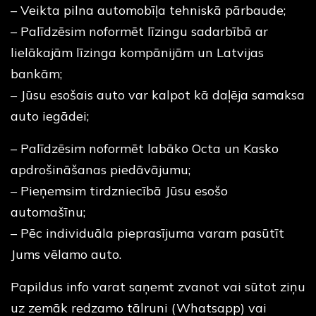
– Veikta pilna automobīļa tehniskā pārbaude;
– Palīdzēsim noformēt līzingu sadarbībā ar
lielākajām līzinga kompānijām un Latvijas
bankām;
– Jūsu esošais auto var kalpot kā daļēja samaksa
auto iegādei;
– Palīdzēsim noformēt labāko Octa un Kasko
apdrošināšanas piedāvājumu;
– Pieņemsim tirdzniecībā Jūsu esošo
automašīnu;
– Pēc individuāla pieprasījuma varam pasūtīt
Jums vēlamo auto.
Papildus info varat saņemt zvanot vai sūtot ziņu
uz zemāk redzamo tālruni (Whatsapp) vai