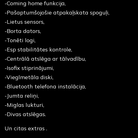
-Coming home funkcija,
-Pašaptumšojošie atpakaļskata spoguļi,
-Lietus sensors,
-Borta dators,
-Tonēti logi,
-Esp stabilitātes kontrole,
-Centrālā atslēga ar tālvadību,
-Isofix stiprinājumi,
-Vieglmetāla diski,
-Bluetooth telefona instalācija,
-Jumta reliņi,
-Miglas lukturi,
-Divas atslēgas.
Un citas extras .