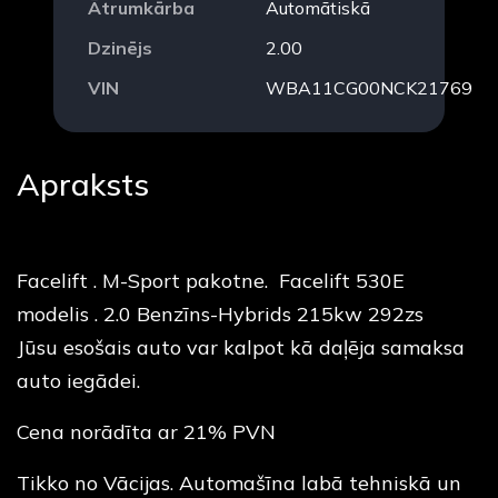
Ātrumkārba
Automātiskā
Dzinējs
2.00
VIN
WBA11CG00NCK21769
Apraksts
Facelift . M-Sport pakotne. Facelift 530E
modelis . 2.0 Benzīns-Hybrids 215kw 292zs
Jūsu esošais auto var kalpot kā daļēja samaksa
auto iegādei.
Cena norādīta ar 21% PVN
Tikko no Vācijas. Automašīna labā tehniskā un