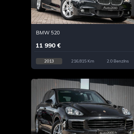
BMW 520
11 990 €
2013
216,815 Km
2.0 Benzīns