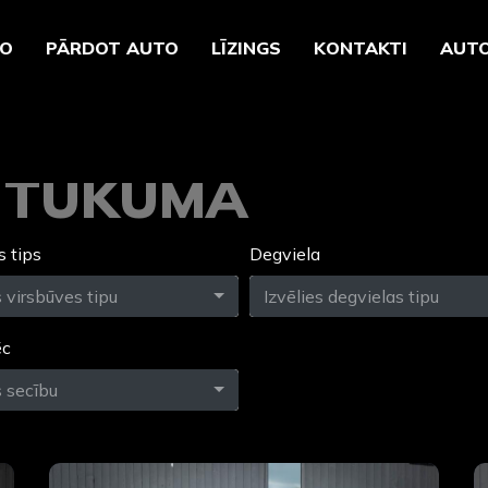
TO
PĀRDOT AUTO
LĪZINGS
KONTAKTI
AUTO
O TUKUMĀ
s tips
Degviela
s virsbūves tipu
Izvēlies degvielas tipu
ēc
s secību