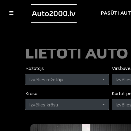
PASŪTI AU
LIETOTI AUT
Ražotājs
Virsbūve
Izvēlies ražotāju
Izvēlie
Krāsa
Kārtot p
Izvēlies krāsu
Izvēlie