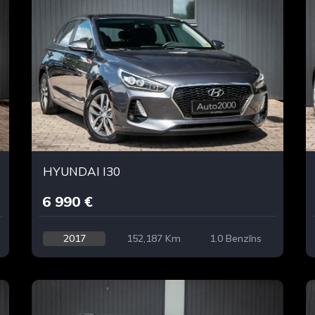
HYUNDAI I30
6 990 €
2017
152,187 Km
1.0 Benzīns