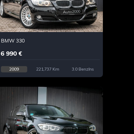
BMW 330
6 990 €
2009
221,737 Km
3.0 Benzīns