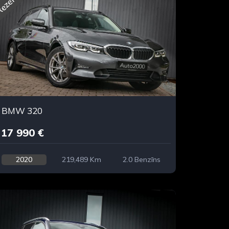
ezervēts
BMW 320
17 990 €
2020
219,489 Km
2.0 Benzīns