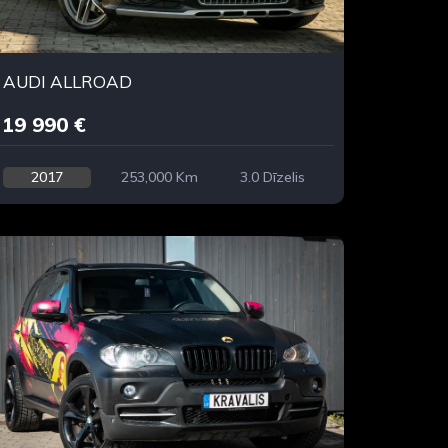
AUDI ALLROAD
19 990 €
2017
253,000 Km
3.0 Dīzelis