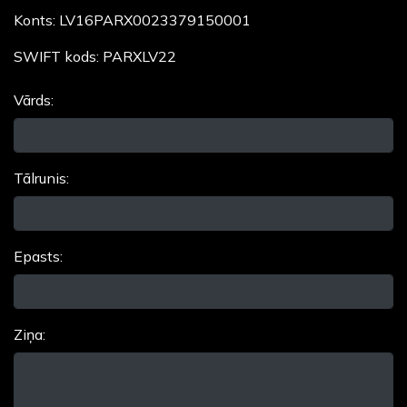
Konts: LV16PARX0023379150001
SWIFT kods: PARXLV22
Vārds:
Tālrunis:
Epasts:
Ziņa: