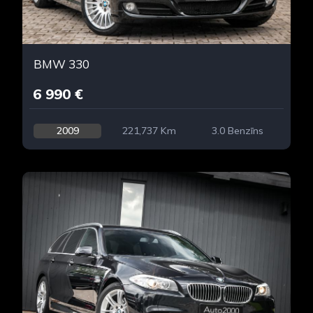
BMW 330
6 990 €
2009
221,737 Km
3.0 Benzīns