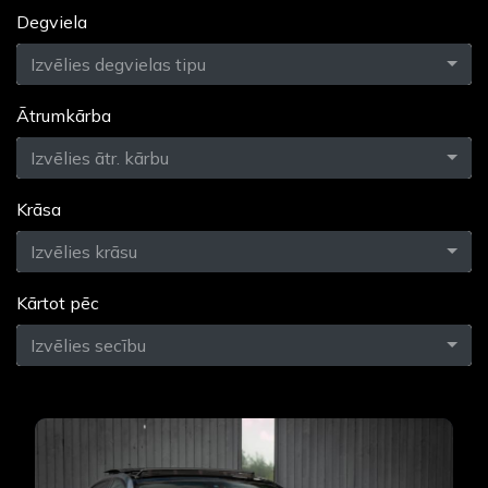
Degviela
Izvēlies degvielas tipu
Ātrumkārba
Izvēlies ātr. kārbu
Krāsa
Izvēlies krāsu
Kārtot pēc
Izvēlies secību