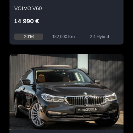
VOLVO V60
14 990 €
2016
132,000 Km
2.4 Hybrid